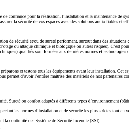
ire de confiance pour la réalisation, l’installation et la maintenance de
ssurer la sécurité de vos espaces avec des solutions audio fiables et eff
 de sécurité et/ou de sureté performant, surtout dans des situations 
e d’otage ou attaque chimique et biologique ou autres risques). C’est po
niques) qualifiés sont formées aux dernières normes et technologies du s
préparons et testons tous les équipements avant leur installation. Cet e
 permet d’avoir l’entière maitrise des matériels de nos partenaires cons
té, Sureté ou confort adaptés à différents types d’environnement (bâtim
pectant les normes d’installation et de sécurité les plus strictes tout en v
nt la continuité des Système de Sécurité Incendie (SSI).